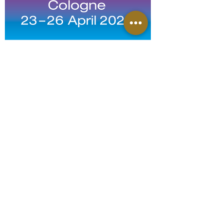
See you @discovery art fair Cologne:
23-26.04.2026
CONTACT